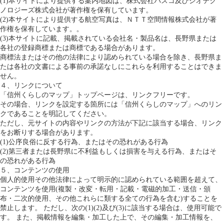
(1)本サイトにより提供する案内地図は、株式会社パスコ及びジオテク
ノロジーズ株式会社が著作権を保有しています。
(2)本サイトにより提供する航空写真は、ＮＴＴ空間情報株式会社が著
作権を保有しています。。
(3)本サイトに記載、掲載されている会社名・製品名は、長野県または
各社の登録商標または商標である場合があります。
商標法またはその他の法律により認められている場合を除き、長野県ま
たは各社の文書による事前の承諾なしにこれらを利用することはできま
せん。
４、リンクについて
「信州くらしのマップ」トップページは、リンクフリーです。
その場合、リンクを設定する箇所には「信州くらしのマップ」へのリン
クであることを明記してください。
ただし、元サイトの内容やリンクの方法が下記に該当する場合、リンク
をお断りする場合があります。
(1)公序良俗に反する行為、またはその恐れがある行為
(2)第三者または長野県に不利益もしくは損害を与える行為、またはそ
の恐れがある行為
５、コンテンツの使用
個人的使用その他法律によって明示的に認められている範囲を超えて、
コンテンツを使用(複製・改変・転用・記載・電磁的加工・送信・頒
布・二次的使用、その他これらに類する全ての行為を含む)することを
禁止します。 ただし、次の(1)(2)及び(3)に該当する場合は、使用可能で
す。 また、掲載情報を編集・加工した上で、その編集・加工情報を、