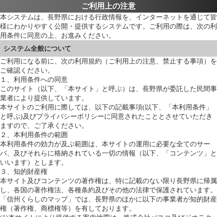
ご利用上の注意
本システムは、長野県における行政情報を、インターネットを通じて皆
様にわかりやすく公開・提供するシステムです。ご利用の際は、次の利
用条件に同意の上、お進みください。
システム全般について
ご利用になる前に、次の利用規約（ご利用上の注意、禁止する事項）を
ご確認ください。
１、利用条件への同意
このサイト（以下、「本サイト」と呼ぶ）は、長野県が委託した民間事
業者により提供しています。
本サイトのご利用に際しては、以下の記載事項(以下、「本利用条件」
と呼ぶ)及びプライバシーポリシーに同意されたこととさせていただき
ますので、ご了承ください。
２、本利用条件の範囲
本利用条件の効力が及ぶ範囲は、本サイトの運用に必要な全てのサー
バ、及びそれらに格納されている一切の情報（以下、「コンテンツ」と
いいます）とします。
３、知的財産権
本サイト及びコンテンツの著作権は、特に記載のない限り長野県に帰属
し、各国の著作権法、各種条約及びその他の法律で保護されています。
「信州くらしのマップ」では、長野県のほかに以下の事業者が知的財産
権（著作権、商標権等）を有しております。