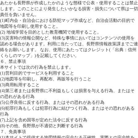
あたかも長野県が作成したかのような態様で公表・使用することは禁止
します。このことにより発生したいかなる損害・損失について県は一切
責任を負いません。
(1)町内会・自治会における防犯マップ作成など、自治会活動の目的で
地図等を印刷し使用すること。
(2) 地域学習を目的とした教育機関で使用すること。
(3)災害時の情報公開など、特殊な事情においてはコンテンツの使用を
認める場合があります。利用に当たっては、長野県情報政策課までご連
絡をお願いします。 なお、使用にあたってはクレジット(「出典：信州
くらしのマップ」)を記載してください。
６、禁止事項
本サイトでは次の行為を禁止します。
(1)営利目的でサービスを利用すること
(2)地図等を印刷し、再配布、再販等を行うこと
(3)商用転用すること
(4)第三者または長野県に不利益もしくは損害を与える行為、またはそ
の恐れがある行為
(5)公序良俗に反する行為、またはその恐れがある行為
(6)犯罪行為もしくは犯罪行為に結びつく行為、またはその恐れがある
行為
(7)上記を含め国等が定めた法令に反する行為
(8)その他、長野県が不適切と判断する行為
７、免責事項
(1)本サイトで提供する地図情報の完全なる正確性、実際との完全性を